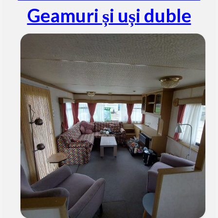
Geamuri și uși duble