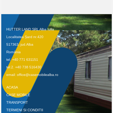
HUTTER LAND SRL Alba Iulia
Localitatea Șard nr.420
517363, jud.Alba
România
tel. +40 771 631151
tel.2. +40 738 516430
email: office@casemobilealba.ro
ACASA
CASE MOBILE
TRANSPORT
TERMENI SI CONDITII