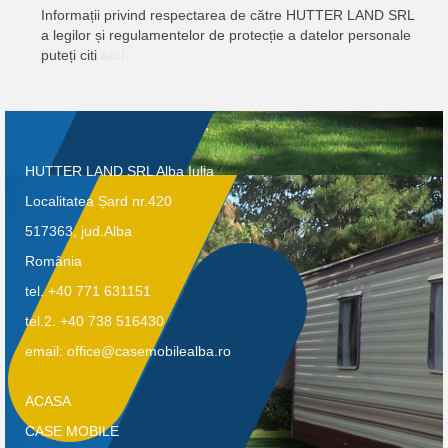
Informații privind respectarea de către HUTTER LAND SRL
a legilor și regulamentelor de protecție a datelor personale
puteți citi
aici
.
HUTTER LAND SRL Alba Iulia
Localitatea Șard nr.420
517363, jud.Alba
România
tel. +40 771 631151
tel.2. +40 738 516430
email: office@casemobilealba.ro
ACASA
CASE MOBILE