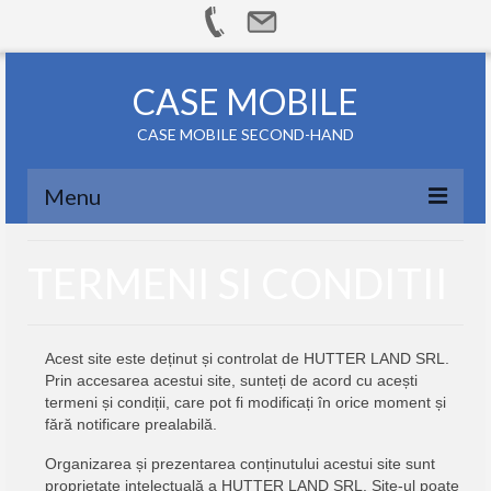
CASE MOBILE
CASE MOBILE SECOND-HAND
Menu
ACASA
TERMENI SI CONDITII
CASE MOBILE
TRANSPORT
Acest site este deținut și controlat de HUTTER LAND SRL.
Prin accesarea acestui site, sunteți de acord cu acești
SFATURI PRACTICE
termeni și condiții, care pot fi modificați în orice moment și
fără notificare prealabilă.
APRECIERI
Organizarea și prezentarea conținutului acestui site sunt
CONTACT
proprietate intelectuală a HUTTER LAND SRL. Site-ul poate