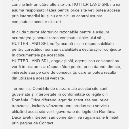
conține link-uri către alte site-uri. HUTTER LAND SRL nu își
asumă responsabilitatea pentru orice site veți putea accesa
prin intermediul lui și nu are nici un control asupra
conținutului acestor site-uri.
În ciuda tuturor eforturilor rezonabile pentru a asigura
acuratețea și actualizarea conținutului site-ului său,
HUTTER LAND SRL nu își asumă nici o responsabilitate
pentru corectitudinea sau valabilitatea declarațiilor conținute
în documentele pe acest site.
HUTTER LAND SRL, angajații săi, agenții sau cesionarii nu
vor fi în nici un caz răspunzători pentru orice daune, directe,
indirecte sau pe cale de consecință, care ar putea rezulta
din utilizarea acestui website.
Termenii si Condițiile de utilizare ale acestui site sunt
guvernate și interpretate în conformitate cu legile din
România. Orice diferend legat de acest site sau orice
tranzacție, inclusiv vânzarea unui produs sau serviciu
utilizând acest site vor fi guvernate de legile din România.
Dacă aveți întrebări sau comentarii, vă rugăm să le trimiteți
prin pagina de Contact.