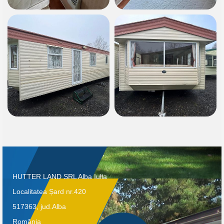
HUTTER LAND SRL Alba Iulia
Localitatea Șard nr.420
517363, jud.Alba
România