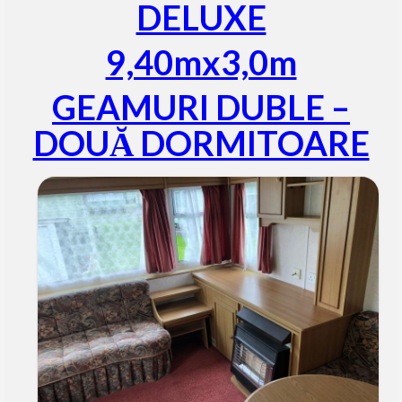
DELUXE
9,40mx3,0m
GEAMURI DUBLE –
DOUĂ DORMITOARE