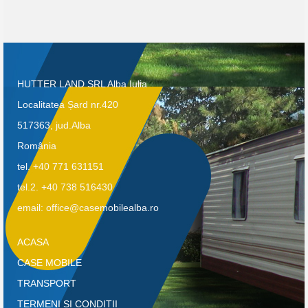
HUTTER LAND SRL Alba Iulia
Localitatea Șard nr.420
517363, jud.Alba
România
tel. +40 771 631151
tel.2. +40 738 516430
email: office@casemobilealba.ro
ACASA
CASE MOBILE
TRANSPORT
TERMENI SI CONDITII