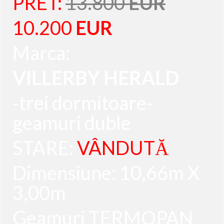
PRET:
13.800
EUR
10.200
EUR
Marca:
VILLERBY HERALD
-trei dormitoare-
geamuri duble
STARE:
VÂNDUTĂ
Dimensiune: 10,66m X
3,00m
Geamuri TERMOPAN