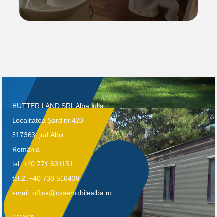
HUTTER LAND SRL Alba Iulia
Localitatea Șard nr.420
517363, jud.Alba
România
tel. +40 771 631151
tel.2. +40 738 516430
email: office@casemobilealba.ro