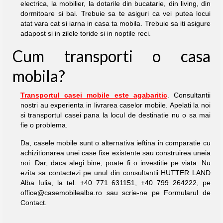
electrica, la mobilier, la dotarile din bucatarie, din living, din
dormitoare si bai. Trebuie sa te asiguri ca vei putea locui
atat vara cat si iarna in casa ta mobila. Trebuie sa iti asigure
adapost si in zilele toride si in noptile reci.
Cum transporti o casa
mobila?
Transportul casei mobile este agabaritic
.
Consultantii
nostri au experienta in livrarea caselor mobile. Apelati la noi
si transportul casei pana la locul de destinatie nu o sa mai
fie o problema.
Da, casele mobile sunt o alternativa ieftina in comparatie cu
achizitionarea unei case fixe existente sau construirea uneia
noi. Dar, daca alegi bine, poate fi o investitie pe viata. Nu
ezita sa contactezi pe unul din consultantii HUTTER LAND
Alba Iulia, la tel. +40 771 631151, +40 799 264222, pe
office@casemobilealba.ro sau scrie-ne pe
Formularul de
Contact
.