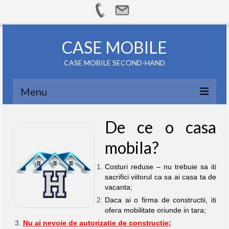
CASE MOBILE
CASE MOBILE SECOND-HAND
Menu
ACASA
De ce o casa
CASE MOBILE
mobila?
TRANSPORT
Costuri reduse – nu trebuie sa iti
sacrifici viitorul ca sa ai casa ta de
SFATURI PRACTICE
vacanta;
Daca ai o firma de constructii, iti
APRECIERI
ofera mobilitate oriunde in tara;
Nu ai nevoie de autorizatie de constructie;
CONTACT