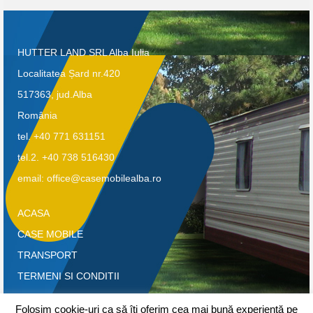
HUTTER LAND SRL Alba Iulia
Localitatea Șard nr.420
517363, jud.Alba
România
tel. +40 771 631151
tel.2. +40 738 516430
email: office@casemobilealba.ro
ACASA
CASE MOBILE
TRANSPORT
TERMENI SI CONDITII
CONFIDENTIALITATE-GDPR
Folosim cookie-uri ca să îți oferim cea mai bună experiență pe