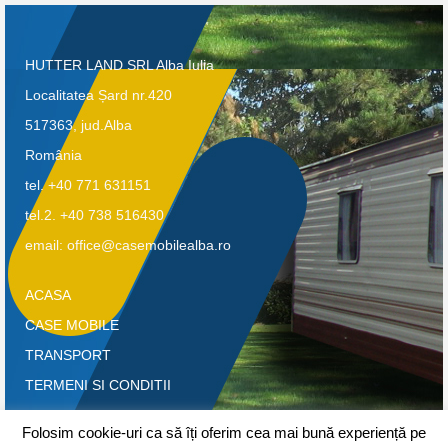
HUTTER LAND SRL Alba Iulia
Localitatea Șard nr.420
517363, jud.Alba
România
tel. +40 771 631151
tel.2. +40 738 516430
email: office@casemobilealba.ro
ACASA
CASE MOBILE
TRANSPORT
TERMENI SI CONDITII
CONFIDENTIALITATE-GDPR
Folosim cookie-uri ca să îți oferim cea mai bună experiență pe
CONTACT