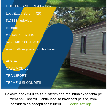
HUTTER LAND SRL Alba Iulia
Localitatea Șard nr.420
517363, jud.Alba
România
tel. +40 771 631151
tel.2. +40 738 516430
email: office@casemobilealba.ro
ACASA
CASE MOBILE
TRANSPORT
TERMENI SI CONDITII
CONFIDENTIALITATE-GDPR
Folosim cookie-uri ca să îți oferim cea mai bună experiență pe
CONTACT
website-ul nostru. Continuând să navighezi pe site, vom
considera că accepți acest lucru.
Cookie settings