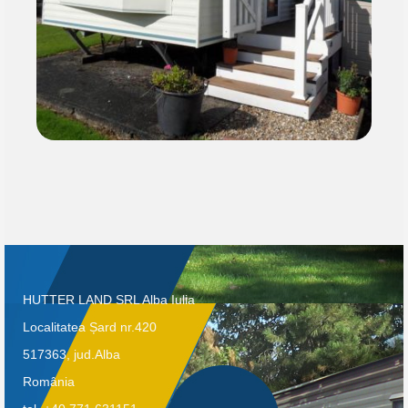
HUTTER LAND SRL Alba Iulia
Localitatea Șard nr.420
517363, jud.Alba
România