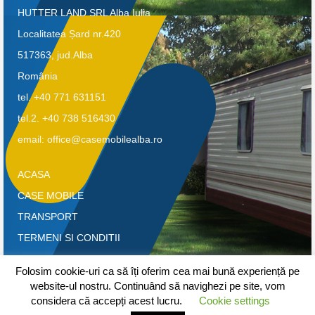
HUTTER LAND SRL Alba Iulia
Localitatea Șard nr.420
517363, jud.Alba
România
tel. +40 771 631151
tel.2. +40 738 516430
email: office@casemobilealba.ro
ACASA
CASE MOBILE
TRANSPORT
TERMENI SI CONDITII
CONFIDENTIALITATE-GDPR
Folosim cookie-uri ca să îți oferim cea mai bună experiență pe
CONTACT
website-ul nostru. Continuând să navighezi pe site, vom
considera că accepți acest lucru.
Cookie settings